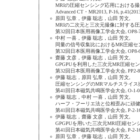
MRIの圧縮センシング応用における撮
Advanced CT・MR2013, P-16, p.41(2013.
原田 弘章，伊藤 聡志，山田 芳文,
MRIの二次元と三次元撮像に対する圧
第32回日本医用画像工学会大会, OP8-7 (20
中村 一喜，伊藤 聡志，山田 芳文,
同量の信号収集比におけるMR圧縮セ
第32回日本医用画像工学会大会, OP8-6 (20
齋藤 文彦，伊藤 聡志，山田 芳文,
GPGPUを利用した三次元MR圧縮セ
第32回日本医用画像工学会大会, PP2-8,(201
伊藤 聡志，原田 弘章，山田 芳文,
圧縮センシングのMRマルチスライス
第41回日本磁気共鳴医学会大会, O-1-045, p.
伊藤 聡志，中村 一喜，山田 芳文,
ハーフ・フーリエ法と位相歪みに頑健
第41回日本磁気共鳴医学会大会, P-2-161, p.
伊藤 聡志，齋藤 文彦，山田 芳文,
GPGPUを用いた三次元MRI圧縮セン
第41回日本磁気共鳴医学会大会, P-2-163, p.
原田 弘章，伊藤 聡志，山田 芳文,