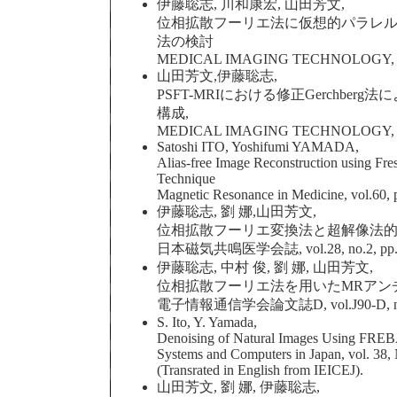
伊藤聡志, 川和康宏, 山田芳文,
位相拡散フーリエ法に仮想的パラレ
法の検討
MEDICAL IMAGING TECHNOLOGY, vol.28
山田芳文,伊藤聡志,
PSFT-MRIにおける修正Gerchb
構成,
MEDICAL IMAGING TECHNOLOGY, vol.2
Satoshi ITO, Yoshifumi YAMADA,
Alias-free Image Reconstruction using Fre
Technique
Magnetic Resonance in Medicine, vol.60, 
伊藤聡志, 劉 娜,山田芳文,
位相拡散フーリエ変換法と超解像法的
日本磁気共鳴医学会誌, vol.28, no.2, pp.14
伊藤聡志, 中村 俊, 劉 娜, 山田芳文,
位相拡散フーリエ法を用いたMRアン
電子情報通信学会論文誌D, vol.J90-D, no.4, 
S. Ito, Y. Yamada,
Denoising of Natural Images Using FREB
Systems and Computers in Japan, vol. 38, 
(Transrated in English from IEICEJ).
山田芳文, 劉 娜, 伊藤聡志,