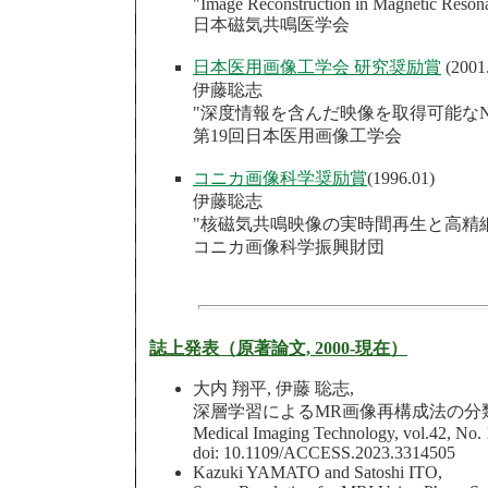
"Image Reconstruction in Magnetic Reson
日本磁気共鳴医学会
日本医用画像工学会 研究奨励賞
(2001
伊藤聡志
"深度情報を含んだ映像を取得可能なN
第19回日本医用画像工学会
コニカ画像科学奨励賞
(1996.01)
伊藤聡志
"核磁気共鳴映像の実時間再生と高精
コニカ画像科学振興財団
誌上発表（原著論文, 2000-現在）
大内 翔平, 伊藤 聡志,
深層学習によるMR画像再構成法の分
Medical Imaging Technology, vol.42, No. 1
doi: 10.1109/ACCESS.2023.3314505
Kazuki YAMATO and Satoshi ITO,