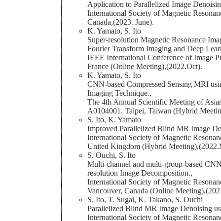
Application to Parallelized Image Denoisin
International Society of Magnetic Resonan
Canada,(2023. June).
K. Yamato, S. Ito
Super-resolution Magnetic Resonance Ima
Fourier Transform Imaging and Deep Lear
IEEE International Conference of Image P
France (Online Meeting),(2022.Oct).
K. Yamato, S. Ito
CNN-based Compressed Sensing MRI using
Imaging Technique.,
The 4th Annual Scientific Meeting of Asi
A0104001, Taipei, Taiwan (Hybrid Meetin
S. Ito, K. Yamato
Improved Parallelized Blind MR Image Den
International Society of Magnetic Resonan
United Kingdom (Hybrid Meeting),(2022.
S. Ouchi, S. Ito
Multi-channel and multi-group-based CNN 
resolution Image Decomposition.,
International Society of Magnetic Resonan
Vancouver, Canada (Online Meeting),(202
S. Ito, T. Sugai, K. Takano, S. Ouchi
Parallelized Blind MR Image Denoising u
International Society of Magnetic Resonan