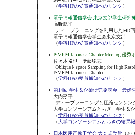
（
学科HPの受賞通知へのリンク
）
電子情報通信学会 東京支部学生研究
高野航平
"ディープラーニングを利用したMR
電子情報通信学会学生会東京支部
（
学科HPの受賞通知へのリンク
）
ISMRM Japanese Chapter Meeting
佐々木裕也，伊藤聡志
"Oblique k-space Sampling for High Res
ISMRM Japanese Chapter
（
学科HPの受賞通知へのリンク
）
第14回 学生＆企業研究発表会 最優
大内翔平
"ディープラーニングと圧縮センシング
大学コンソーシアムとちぎ 学生＆
（
学科HPの受賞通知へのリンク
）
（
大学コンソーシアムとちぎの結果
日本医用画像工学会 大会奨励賞
（201