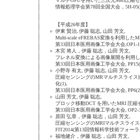
マルチGPUを用いた三次元MRI圧縮
情報処理学会第78回全国大会，5H-05(2016
【平成26年度】
伊東 賢治, 伊藤 聡志, 山田 芳文,
Multi-scale eFREBAS変換を利
第33回日本医用画像工学会大会,OP1-10(201
木宮 将人，伊藤 聡志，山田 芳文,
フレネル変換による画像展開を利用し
第33回日本医用画像工学会大会, PP15(2014
小野寺 有太, 伊藤 聡志, 山田 芳文,
圧縮センシングのMRマルチスライス
化(1),
第33回日本医用画像工学会大会, PP6(2014
山田 芳文, 伊藤 聡志,
ブロック移動DCT を用いたMRI 圧縮
第33回日本医用画像工学会大会, OP2-3(201
原田 弘章，伊藤 聡志，山田 芳文,
圧縮センシングのMRIマルチスライス
FIT2014(第13回情報科学技術フォーラム), G-0
福地健介，伊藤 聡志，山田 芳文,