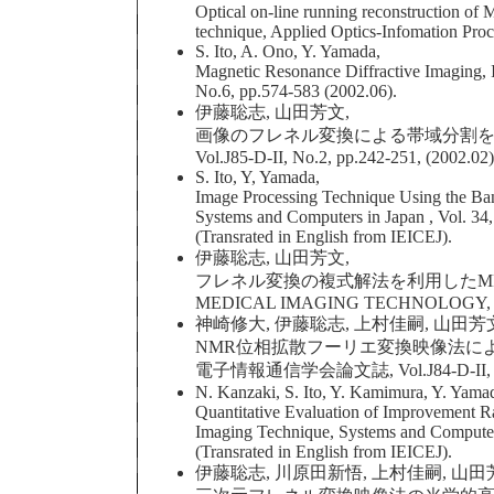
Optical on-line running reconstruction of
technique, Applied Optics-Infomation Pro
S. Ito, A. Ono, Y. Yamada,
Magnetic Resonance Diffractive Imaging, 
No.6, pp.574-583 (2002.06).
伊藤聡志, 山田芳文,
画像のフレネル変換による帯域分割を
Vol.J85-D-II, No.2, pp.242-251, (2002.02)
S. Ito, Y, Yamada,
Image Processing Technique Using the Ban
Systems and Computers in Japan , Vol. 34,
(Transrated in English from IEICEJ).
伊藤聡志, 山田芳文,
フレネル変換の複式解法を利用したMR
MEDICAL IMAGING TECHNOLOGY, Vol.1
神崎修大, 伊藤聡志, 上村佳嗣, 山田芳
NMR位相拡散フーリエ変換映像法によ
電子情報通信学会論文誌, Vol.J84-D-II, No.9
N. Kanzaki, S. Ito, Y. Kamimura, Y. Yama
Quantitative Evaluation of Improvement 
Imaging Technique, Systems and Computers
(Transrated in English from IEICEJ).
伊藤聡志, 川原田新悟, 上村佳嗣, 山田