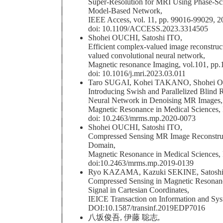
Super-Resolution for MRI Using Phase-Sc
Model-Based Network,
IEEE Access, vol. 11, pp. 99016-99029, 2
doi: 10.1109/ACCESS.2023.3314505
Shohei OUCHI, Satoshi ITO,
Efficient complex-valued image reconstruc
valued convolutional neural network,
Magnetic resonance Imaging, vol.101, pp.
doi: 10.1016/j.mri.2023.03.011
Taro SUGAI, Kohei TAKANO, Shohei OU
Introducing Swish and Parallelized Blind
Neural Network in Denoising MR Images,
Magnetic Resonance in Medical Sciences, 
doi: 10.2463/mrms.mp.2020-0073
Shohei OUCHI, Satoshi ITO,
Compressed Sensing MR Image Reconstruct
Domain,
Magnetic Resonance in Medical Sciences, P
doi:10.2463/mrms.mp.2019-0139
Ryo KAZAMA, Kazuki SEKINE, Satoshi
Compressed Sensing in Magnetic Resona
Signal in Cartesian Coordinates,
IEICE Transaction on Information and Sys
DOI:10.1587/transinf.2019EDP7016
八坂俊吾, 伊藤 聡志,