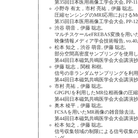
第35回日本医用画像工学会大会, PP-11(201
小野寺 有太，市村 亮祐，伊藤 聡志,
圧縮センシングのMRI応用におけるMu
第35回日本医用画像工学会大会, PP-12(201
渋谷 萌音，伊藤 聡志,
マルチスケールeFREBAS変換を用い
映像情報メディア学会技術報告, vo.40, no.27,
松本 知之，渋谷 萌音, 伊藤 聡志,
部分空間高密度サンプリングを使用し
第44回日本磁気共鳴医学会大会講演抄録集, O-2
伊藤 聡志，関根 和樹,
信号の非ランダムサンプリングを利用
第44回日本磁気共鳴医学会大会講演抄録集, O-2
市村 亮祐，伊藤 聡志,
GPGPUを利用したMR位相画像の圧
第44回日本磁気共鳴医学会大会講演抄録集, P-1
奥木 稜平，伊藤 聡志,
FCSAを用いたMR画像の雑音除去法,
第44回日本磁気共鳴医学会大会講演抄録集, P-1
松本 知之，伊藤 聡志,
信号収集領域の制限による信号収集の
ング,