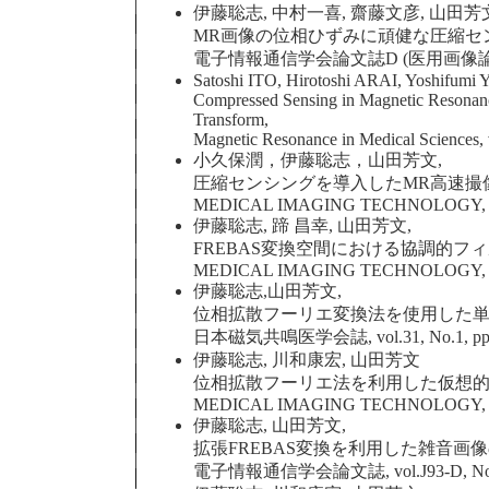
伊藤聡志, 中村一喜, 齋藤文彦, 山田芳
MR画像の位相ひずみに頑健な圧縮セ
電子情報通信学会論文誌D (医用画像論文特集), vol
Satoshi ITO, Hirotoshi ARAI, Yoshifu
Compressed Sensing in Magnetic Resonanc
Transform,
Magnetic Resonance in Medical Sciences, 
小久保潤，伊藤聡志，山田芳文,
圧縮センシングを導入したMR高速撮像
MEDICAL IMAGING TECHNOLOGY, vol.3
伊藤聡志, 蹄 昌幸, 山田芳文,
FREBAS変換空間における協調的フ
MEDICAL IMAGING TECHNOLOGY, vol.2
伊藤聡志,山田芳文,
位相拡散フーリエ変換法を使用した単一
日本磁気共鳴医学会誌, vol.31, No.1, pp.20
伊藤聡志, 川和康宏, 山田芳文
位相拡散フーリエ法を利用した仮想
MEDICAL IMAGING TECHNOLOGY, vol.2
伊藤聡志, 山田芳文,
拡張FREBAS変換を利用した雑音画
電子情報通信学会論文誌, vol.J93-D, No.6, p