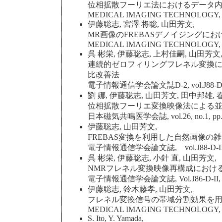
位相拡散フーリエ法におけるデータ
MEDICAL IMAGING TECHNOLOGY, vol.2
伊藤聡志, 宮澤 将聡, 山田芳文,
MR画像のFREBASデノイジングに
MEDICAL IMAGING TECHNOLOGY, vol.2
呉 彬栄, 伊藤聡志, 上村佳嗣, 山田芳文
連続的ゼロフィリングフレネル変換に
比改善法
電子情報通信学会論文誌D-2, vol.J88-D-II, no
劉 娜, 伊藤聡志, 山田芳文, 田中邦雄, 
位相拡散フーリエ変換映像法による並
日本磁気共鳴医学会誌, vol.26, no.1, pp.31
伊藤聡志, 山田芳文,
FREBAS変換を利用した自然画像の雑
電子情報通信学会論文誌, vol.J88-D-II, no.1
呉 彬栄, 伊藤聡志, 小針 直, 山田芳文,
NMRフレネル変換映像再構成におけ
電子情報通信学会論文誌, Vol.J86-D-II, No.7,
伊藤聡志, 鈴木藤孝, 山田芳文,
フレネル変換信号の帯域分割効果を用い
MEDICAL IMAGING TECHNOLOGY, Vol.2
S. Ito, Y. Yamada,