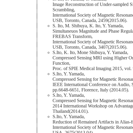
Image Reconstruction of Under-sampled Sig
Scrambling,
International Society of Magnetic Resonan
USB, Toronto, Canada, 2459(2015.06).
S. Ito, M. Shibuya, K. Ito, Y. Yamada,
Simultaneuos Magnitude and Phase Regula
FREBAS Transform,
International Society of Magnetic Resonan
USB, Toronto, Canada, 3407(2015.06).
S.Ito, K. Ito, Mone Shibuya, Y. Yamada,
Compressed Sensing MRI using Higher Or
Function,
Proc. of SPIE Medical Imaging 2015, vol.
S.Ito, Y. Yamada,
Compressed Sensing for Magnetic Resonan
IEEE International Conference on Audio, 
pp.6648-6651, Florence, Italy (2014.05).
S.Ito, Y. Yamada,
Compressed Sensing for Magnetic Resona
2014 International Workshop on Advantag
Thailand(2014.01).
S.Ito, Y. Yamada,
Reduction of Remained Artifacts in Alias-
International Society of Magnetic Resonanc
USA, 2675(2013.04).