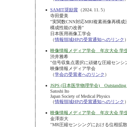
SAMIT奨励賞
（2024. 11. 5）
寺田愛美
"
実関数CNN対応MRI複素画像再構
構成性能の改善
"
日本医用画像工学会
（
情報領域HPの受賞通知へのリンク
映像情報メディア学会 年次大会 学
渋井雅希
"信号収集点選択に頑健な圧縮センシン
映像情報メディア学会
（
学会の受賞者へのリンク
）
JSPS (日本医学物理学会) Outstanding Re
Satoshi Ito
Japan Society of Medical Physics
（
情報領域HPの受賞通知へのリンク
映像情報メディア学会 年次大会 学
金澤崇大
"MR圧縮センシングにおける位相拡散