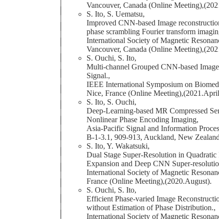
Vancouver, Canada (Online Meeting),(202
S. Ito, S. Uematsu,
Improved CNN-based Image reconstruction 
phase scrambling Fourier transform imagin
International Society of Magnetic Resonan
Vancouver, Canada (Online Meeting),(202
S. Ouchi, S. Ito,
Multi-channel Grouped CNN-based Image
Signal.,
IEEE International Symposium on Biomed
Nice, France (Online Meeting),(2021.April
S. Ito, S. Ouchi,
Deep-Learning-based MR Compressed Sens
Nonlinear Phase Encoding Imaging,
Asia-Pacific Signal and Information Proc
B-1-3.1, 909-913, Auckland, New Zealand
S. Ito, Y. Wakatsuki,
Dual Stage Super-Resolution in Quadratic 
Expansion and Deep CNN Super-resolutio
International Society of Magnetic Resonanc
France (Online Meeting),(2020.August).
S. Ouchi, S. Ito,
Efficient Phase-varied Image Reconstruct
without Estimation of Phase Distribution.,
International Society of Magnetic Resonanc