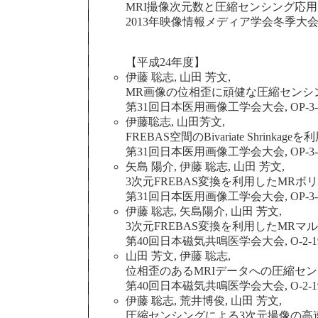
MRI撮像次元数と圧縮センシング応用
2013年映像情報メディア学会冬季大会，13-11
【平成24年度】
伊藤 聡志, 山田 芳文,
MR画像の位相歪に頑健な圧縮センシ
第31回日本医用画像工学会大会, OP-3-1(20
伊藤聡志, 山田芳文,
FREBAS空間のBivariate Shrink
第31回日本医用画像工学会大会, OP-3-2(20
矢島 陽介, 伊藤 聡志, 山田 芳文,
3次元FREBAS変換を利用したMRボ
第31回日本医用画像工学会大会, OP-3-3(20
伊藤 聡志, 矢島陽介, 山田 芳文,
3次元FREBAS変換を利用したMR
第40回日本磁気共鳴医学会大会, O-2-197, p.
山田 芳文, 伊藤 聡志,
位相歪のあるMRIデータへの圧縮セ
第40回日本磁気共鳴医学会大会, O-2-199, p.
伊藤 聡志, 荒井博俊, 山田 芳文,
圧縮センシングによる3次元撮像の高