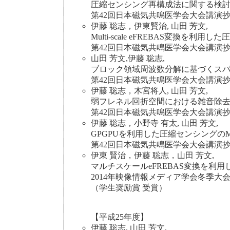
圧縮センシング再構成法に関する検討
第42回日本磁気共鳴医学会大会講演抄録集, O-5-
伊藤 聡志，伊東賢治, 山田 芳文,
Multi-scale eFREBAS変換を利用
第42回日本磁気共鳴医学会大会講演抄録集, O-2-
山田 芳文,伊藤 聡志,
ブロック領域周波数分解に基づくスパ
第42回日本磁気共鳴医学会大会講演抄録集, O-2-
伊藤 聡志，木宮将人, 山田 芳文,
弱フレネル回折空間における雑音除去
第42回日本磁気共鳴医学会大会講演抄録集, P-2-
伊藤 聡志，小野寺 有太, 山田 芳文,
GPGPUを利用した圧縮センシングの
第42回日本磁気共鳴医学会大会講演抄録集, P-2-
伊東 賢治，伊藤 聡志，山田 芳文,
マルチスケールeFREBAS変換を利用
2014年映像情報メディア学会冬季大会，2-1(
（学生奨励賞 受賞）
【平成25年度】
伊藤 聡志, 山田 芳文,