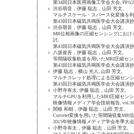
第34回日本医用画像工学会大会, PP1(2015
渋谷萌音，伊藤 聡志，山田 芳文,
マルチスケール・スパース化変換を利
第43回日本磁気共鳴医学会大会講演抄録集, O-1-
渋谷萌音，伊藤 聡志，山田 芳文,
MR位相画像の圧縮センシングにおけ
討,
第43回日本磁気共鳴医学会大会講演抄録集, P-1-
八坂俊吾，伊藤 聡志，山田 芳文,
等間隔収集軌道を用いたMRI圧縮セン
第43回日本磁気共鳴医学会大会講演抄録集, P-1-
伊藤 聡志，横山 光人, 山田 芳文,
マルチスレッド処理による圧縮センシ
第43回日本磁気共鳴医学会大会講演抄録集, PDF-
小野寺有太, 伊藤 聡志，山田 芳文,
マルチGPUを利用したMRI圧縮セン
映像情報メディア学会技術報告, vol.39, no.49,
関根 和樹，伊藤 聡志，山田 芳文,
Curvelet変換を用いた等間隔収集M
2015年映像情報メディア学会冬季大会，12-B
小野寺有太，伊藤 聡志，山田 芳文,