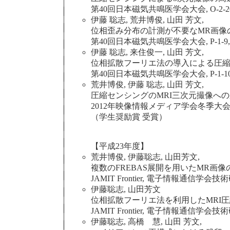
第40回日本磁気共鳴医学会大会, O-2-201, p.
伊藤 聡志, 荒井博俊, 山田 芳文,
位相歪み分布の計測が不要なMR画像
第40回日本磁気共鳴医学会大会, P-1-9, p.29
伊藤 聡志, 来住俊一, 山田 芳文,
位相拡散フーリエ法の導入による圧縮
第40回日本磁気共鳴医学会大会, P-1-10, p.2
荒井博俊, 伊藤 聡志, 山田 芳文,
圧縮センシングのMRI三次元撮像への
2012年映像情報メディア学会冬季大会，8-9(
（学生奨励賞 受賞）
【平成23年度】
荒井博俊, 伊藤聡志, 山田芳文,
複数のFREBAS展開を用いたMR画像
JAMIT Frontier, 電子情報通信学会技術研究報告
伊藤聡志, 山田芳文
位相拡散フーリエ法を利用したMRI
JAMIT Frontier, 電子情報通信学会技術研究報告
伊藤聡志, 高橋 慧, 山田 芳文,