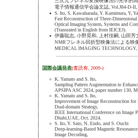
三次元フレネル変換映像法の光学的高
電子情報通信学会論文誌, Vol.J84-D-II, No.2,
S. Ito, S. Kawaharada, Y. Kamimura, Y, Y
Fast Reconstruction of Three-Dimensional
Optical Imaging System, Systems and Comp
(Transrated in English from IEICEJ).
伊藤聡志, 小野晃和, 上村佳嗣, 山田芳
NMRフレネル回折型映像法による映像
MEDICAL IMAGING TECHNOLOGY, Vol.1
国際会議発表
(査読有, 2009-)
K. Yamato and S. Ito,
Sampling Pattern Augmentation to Enhanc
APSIPA ASC 2024, paper number 130, Ma
K. Yamato and S. Ito,
Improvement of Image Reconstruction for
Dual-domain Strategy,
IEEE International Conference on Image 
Dhabi,UAE, Oct. 2024.
S. Ito, Y. Sato, N. Endo, and S. Ouchi
Deep-learning-Based Magnetic Resonance 
Image Decoding,