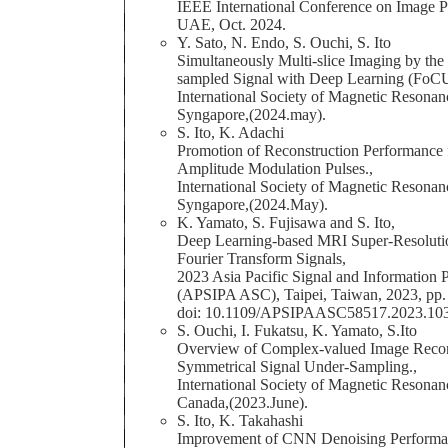
IEEE International Conference on Image 
UAE, Oct. 2024.
Y. Sato, N. Endo, S. Ouchi, S. Ito
Simultaneously Multi-slice Imaging by the
sampled Signal with Deep Learning (FoCU
International Society of Magnetic Resonan
Syngapore,(2024.may).
S. Ito, K. Adachi
Promotion of Reconstruction Performance
Amplitude Modulation Pulses.,
International Society of Magnetic Resonan
Syngapore,(2024.May).
K. Yamato, S. Fujisawa and S. Ito,
Deep Learning-based MRI Super-Resoluti
Fourier Transform Signals,
2023 Asia Pacific Signal and Information
(APSIPA ASC), Taipei, Taiwan, 2023, pp.
doi: 10.1109/APSIPAASC58517.2023.10
S. Ouchi, I. Fukatsu, K. Yamato, S.Ito
Overview of Complex-valued Image Reco
Symmetrical Signal Under-Sampling.,
International Society of Magnetic Resonan
Canada,(2023.June).
S. Ito, K. Takahashi
Improvement of CNN Denoising Performanc