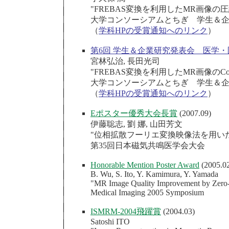
"FREBAS変換を利用したMR画像の
大学コンソーシアムとちぎ 学生＆
（
学科HPの受賞通知へのリンク
）
第6回 学生＆企業研究発表会 医学
宮林弘治, 長田光司
"FREBAS変換を利用したMR画像のCompres
大学コンソーシアムとちぎ 学生＆
（
学科HPの受賞通知へのリンク
）
Eポスター優秀大会長賞
(2007.09)
伊藤聡志, 劉 娜, 山田芳文
"位相拡散フーリエ変換映像法を用い
第35回日本磁気共鳴医学会大会
Honorable Mention Poster Award
(2005.0
B. Wu, S. Ito, Y. Kamimura, Y. Yamada
"MR Image Quality Improvement by Zero-f
Medical Imaging 2005 Symposium
ISMRM-2004飛躍賞
(2004.03)
Satoshi ITO