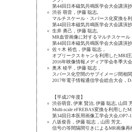
第44回日本磁気共鳴医学会大会講演抄録集, P-1
渋谷 萌音，伊藤 聡志,
マルチスケール・スパース化変換を利
第44回日本磁気共鳴医学会大会講演抄録集, P-1
生井 勇己，伊藤 聡志,
MR血管画像に対するマルチスケール
第44回日本磁気共鳴医学会大会講演抄録集, P-1
佐々木 裕也，伊藤 聡志，
オブリークスキャンを利用したMRI圧
2016年映像情報メディア学会冬季大会，12B-
奥木 稜平，伊藤 聡志，
スパース化空間のサブイメージ間相関
2017年電子情報通信学会総合大会，D-16-3(
【平成27年度】
渋谷萌音, 伊東 賢治, 伊藤 聡志, 山田 
Multi-scale eFREBAS変換を利
第34回日本医用画像工学会大会,OP7-1(201
八坂俊吾，伊藤 聡志，山田 芳文,
信号の等間隔間引きによるMR画像再構