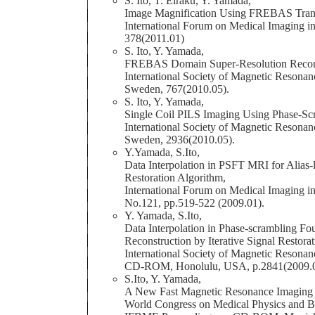
S. Ito, T. Eiraku, Y. Yamada,
Image Magnification Using FREBAS Trans
International Forum on Medical Imaging i
378(2011.01)
S. Ito, Y. Yamada,
FREBAS Domain Super-Resolution Recons
International Society of Magnetic Resonan
Sweden, 767(2010.05).
S. Ito, Y. Yamada,
Single Coil PILS Imaging Using Phase-Sc
International Society of Magnetic Resonan
Sweden, 2936(2010.05).
Y.Yamada, S.Ito,
Data Interpolation in PSFT MRI for Alias-l
Restoration Algorithm,
International Forum on Medical Imaging 
No.121, pp.519-522 (2009.01).
Y. Yamada, S.Ito,
Data Interpolation in Phase-scrambling Fo
Reconstruction by Iterative Signal Restora
International Society of Magnetic Resonan
CD-ROM, Honolulu, USA, p.2841(2009.0
S.Ito, Y. Yamada,
A New Fast Magnetic Resonance Imaging 
World Congress on Medical Physics and B