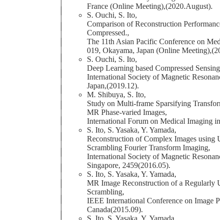
France (Online Meeting),(2020.August).
S. Ouchi, S. Ito,
Comparison of Reconstruction Performanc
Compressed.,
The 11th Asian Pacific Conference on Me
019, Okayama, Japan (Online Meeting),(2
S. Ouchi, S. Ito,
Deep Learning based Compressed Sensing 
International Society of Magnetic Resonan
Japan,(2019.12).
M. Shibuya, S. Ito,
Study on Multi-frame Sparsifying Transfo
MR Phase-varied Images,
International Forum on Medical Imaging in
S. Ito, S. Yasaka, Y. Yamada,
Reconstruction of Complex Images using U
Scrambling Fourier Transform Imaging,
International Society of Magnetic Resona
Singapore, 2459(2016.05).
S. Ito, S. Yasaka, Y. Yamada,
MR Image Reconstruction of a Regularly 
Scrambling,
IEEE International Conference on Image 
Canada(2015.09).
S. Ito, S. Yasaka, Y. Yamada,