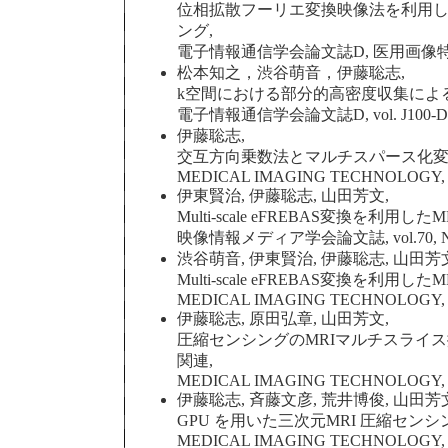
位相拡散フーリエ変換映像法を利用し
ング,
電子情報通信学会論文誌D, 医用画像特集号, vol. J
松本知之，渋谷萌音，伊藤聡志,
k空間における部分的高密度収集によ
電子情報通信学会論文誌D, vol. J100-D, No.7
伊藤聡志,
交互方向乗数法とマルチスパース化変
MEDICAL IMAGING TECHNOLOGY, vol.3
伊東賢治, 伊藤聡志, 山田芳文,
Multi-scale eFREBAS変換を利
映像情報メディア学会論文誌, vol.70, No.6, p
渋谷萌音, 伊東賢治, 伊藤聡志, 山田芳
Multi-scale eFREBAS変換を利
MEDICAL IMAGING TECHNOLOGY, vol.3
伊藤聡志, 原田弘章, 山田芳文,
圧縮センシングのMRIマルチスライ
関連,
MEDICAL IMAGING TECHNOLOGY, vol.3
伊藤聡志, 斉藤文彦, 荒井博俊, 山田芳
GPU を用いた三次元MRI 圧縮センシ
MEDICAL IMAGING TECHNOLOGY, vol.3